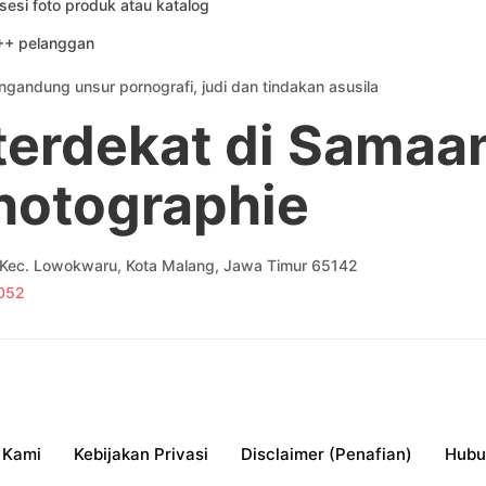
sesi foto produk atau katalog
53++ pelanggan
ngandung unsur pornografi, judi dan tindakan asusila
 terdekat di Samaa
hotographie
u, Kec. Lowokwaru, Kota Malang, Jawa Timur 65142
052
 Kami
Kebijakan Privasi
Disclaimer (Penafian)
Hubu